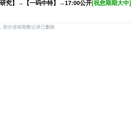
研究】→【一码中特】→17:00公开
[祝您期期大中]
速，部分连错期数记录已删除