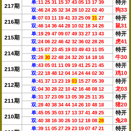
单:
11 25 31 15 37 43 05 13 17 39
特开
217期
狗33
双:
46 24 26 32 34 28 10 22 02 40
单:
07 03 11 19 41 33 25 09
31
27
特开
216期
鼠31
双:
46 14 36 44 28 10 02 18 34 26
单:
19 29 47 09 07 49 33 27 13 43
特开
215期
虎41
双:
24 06 22 46 42 32 36 02 28 26
单:
15 07 23 45 19 03 49 43 11 05
特开
214期
牛30
双:
28
30
22 48 24 32 20 14 18 16
单:
43 05 01 11 09 19 41 25 21 45
特开
213期
鸡10
双:
22 18 48 12 04 14 24 44 02 30
单:
41 37 13 23 19
03
15 27 05 39
特开
212期
龙03
双:
04 30 28 22 10 42 16 48 08 12
单:
31 37 23 09 13 05 39 25 11 35
特开
211期
猪20
双:
28 40 38 34 44 14 26 10 48 18
单:
45 05 35 03 17 13 37 41 49 25
特开
210期
兔28
双:
40 38 16 30 26 10 12 18 08
28
单:
39 11 05 27 29 23 19 07 47 21
特开