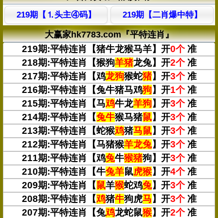
219期【⒈头主④码】
219期【二肖爆中特】
大赢家hk7783.com『平特连肖』
219期:平特连肖【猪牛龙猴马羊】开
0个
准
218期:平特连肖【猴狗
羊
猪
龙兔】开
2个
准
217期:平特连肖【鸡
龙
狗
猴蛇
猪
】开
3个
准
216期:平特连肖【兔牛猪马鸡
狗
】开
1个
准
215期:平特连肖【马
鸡
牛龙
羊
狗
】开
3个
准
214期:平特连肖【
兔
牛
猴马猪
鼠
】开
3个
准
213期:平特连肖【蛇猴
鸡
猪
马
鼠
】开
3个
准
212期:平特连肖【马猪猴
羊
龙
兔
】开
3个
准
211期:平特连肖【鸡
兔
牛
猴
猪
狗】开
3个
准
210期:平特连肖【牛
兔
羊
鼠
虎
猴
】开
4个
准
209期:平特连肖【
鼠
羊
猴
蛇鸡
兔
】开
3个
准
208期:平特连肖【
鸡
猪
牛
狗虎
马
】开
3个
准
207期:平特连肖【兔
鸡
龙蛇鼠
猴
】开
2个
准