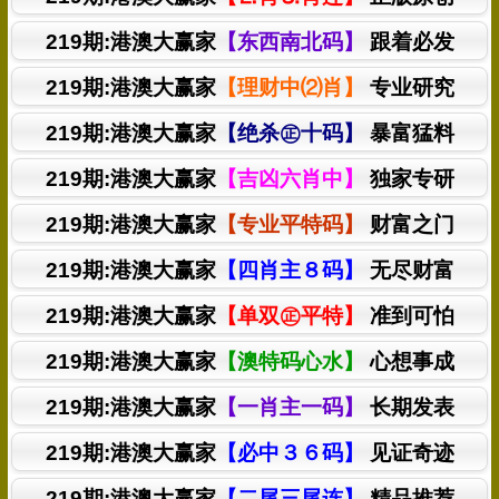
219期:港澳大赢家
【东西南北码】
跟着必发
219期:港澳大赢家
【理财中⑵肖】
专业研究
219期:港澳大赢家
【绝杀㊣十码】
暴富猛料
219期:港澳大赢家
【吉凶六肖中】
独家专研
219期:港澳大赢家
【专业平特码】
财富之门
219期:港澳大赢家
【四肖主８码】
无尽财富
219期:港澳大赢家
【单双㊣平特】
准到可怕
219期:港澳大赢家
【澳特码心水】
心想事成
219期:港澳大赢家
【一肖主一码】
长期发表
219期:港澳大赢家
【必中３６码】
见证奇迹
219期:港澳大赢家
【二尾三尾连】
精品推荐