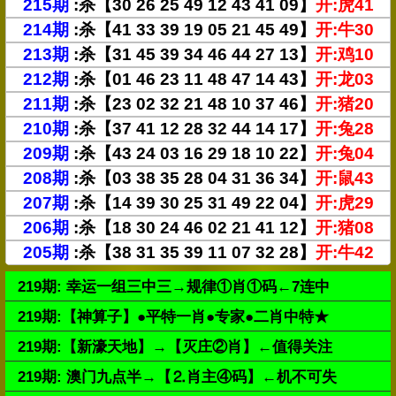
215期
:杀【30 26 25 49 12 43 41 09】
开:虎41
214期
:杀【41 33 39 19 05 21 45 49】
开:牛30
213期
:杀【31 45 39 34 46 44 27 13】
开:鸡10
212期
:杀【01 46 23 11 48 47 14 43】
开:龙03
211期
:杀【23 02 32 21 48 10 37 46】
开:猪20
210期
:杀【37 41 12 28 32 44 14 17】
开:兔28
209期
:杀【43 24 03 16 29 18 10 22】
开:兔04
208期
:杀【03 38 35 28 04 31 36 34】
开:鼠43
207期
:杀【14 39 30 25 31 49 22 04】
开:虎29
206期
:杀【18 30 24 46 02 21 41 12】
开:猪08
205期
:杀【38 31 35 39 11 07 32 28】
开:牛42
219期: 幸运一组三中三→规律①肖①码←7连中
219期:【神算子】●平特一肖●专家●二肖中特★
219期:【新濠天地】→【灭庄②肖】←值得关注
219期: 澳门九点半→【⒉肖主④码】←机不可失