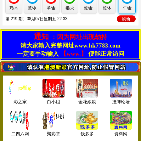
通知
：因为网址出现劫持
请大家输入完整网址www.hk7783.com
一定要手动输入
【www.】
便能正常访问