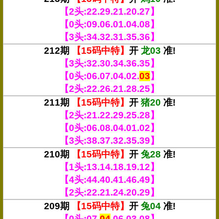
【2头:22.29.21.20.27】
【0头:09.06.01.04.08】
【3头:34.32.31.35.36】
212期
【15码中特】
开
龙03
准!
【3头:32.30.34.36.35】
【0头:06.07.04.02.
03
】
【2头:22.26.21.28.25】
211期
【15码中特】
开
猪20
准!
【2头:21.22.29.25.28】
【0头:06.08.04.01.02】
【3头:38.37.32.35.39】
210期
【15码中特】
开
兔28
准!
【1头:13.14.18.19.12】
【4头:44.40.41.46.49】
【2头:22.21.24.20.29】
209期
【15码中特】
开
兔04
准!
【0头:07.
04
.06.03.08】