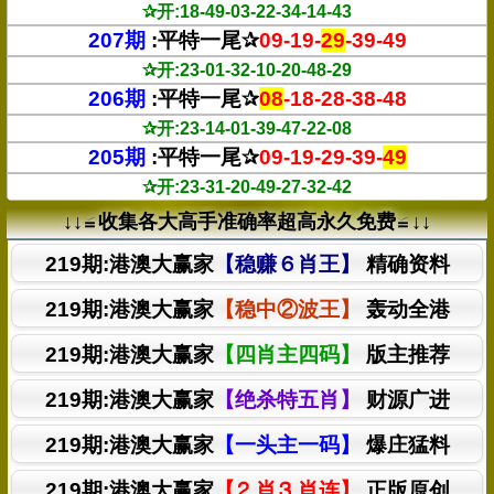
✰开:18-49-03-22-34-14-43
207期
:平特一尾✰
09-19-
29
-39-49
✰开:23-01-32-10-20-48-29
206期
:平特一尾✰
08
-18-28-38-48
✰开:23-14-01-39-47-22-08
205期
:平特一尾✰
09-19-29-39-
49
✰开:23-31-20-49-27-32-42
↓↓≌收集各大高手准确率超高永久免费≌↓↓
219期:港澳大赢家
【稳赚６肖王】
精确资料
219期:港澳大赢家
【稳中②波王】
轰动全港
219期:港澳大赢家
【四肖主四码】
版主推荐
219期:港澳大赢家
【绝杀特五肖】
财源广进
219期:港澳大赢家
【一头主一码】
爆庄猛料
219期:港澳大赢家
【⒉肖⒊肖连】
正版原创