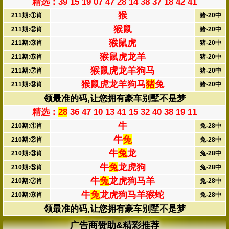
精选：39 15 19 07 47 28 14 38 37 18 42 41
猴
211期:①肖
猪-20中
猴鼠
211期:②肖
猪-20中
猴鼠虎
211期:③肖
猪-20中
猴鼠虎龙羊
211期:⑤肖
猪-20中
猴鼠虎龙羊狗马
211期:⑦肖
猪-20中
猴鼠虎龙羊狗马
猪
兔
211期:⑨肖
猪-20中
领最准的码,让您拥有豪车别墅不是梦
精选：
28
36 47 10 13 41 15 32 40 38 19 11
牛
210期:①肖
兔-28中
牛
兔
210期:②肖
兔-28中
牛
兔
龙
210期:③肖
兔-28中
牛
兔
龙虎狗
210期:⑤肖
兔-28中
牛
兔
龙虎狗马羊
210期:⑦肖
兔-28中
牛
兔
龙虎狗马羊猴蛇
210期:⑨肖
兔-28中
领最准的码,让您拥有豪车别墅不是梦
广告商赞助&精彩推荐