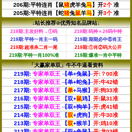
206期:平特连肖【鼠
猪
虎羊兔
马
】开
2个
准
205期:平特连肖【蛇
猪
兔
鼠
羊
马
】开
3个
准
↓站长推荐⊙优秀知名品牌站↓
219期:主攻好料→①码
219期:码神∝24码中特
219期:平特一肖主一码
219期:期期必中⑥肖王
219期:超准杀二肖一尾
219期:①肖②码大公开
219期:平特一肖100%准
219期:爆准一肖中平特
「大赢家单双」牛不牛逼看资料
219期:
专家单双王
【单+兔鼠】
开:？00准
218期:
专家单双王
【单+蛇兔】
开:牛42错
217期:
专家单双王
【
单
+马猴】
开:狗33准
216期:
专家单双王
【双+
鼠
鸡】
开:鼠31准
215期:
专家单双王
【双+狗羊】
开:虎41错
214期:
专家单双王
【
双
+虎狗】
开:牛30准
213期:
专家单双王
【
双
+猴羊】
开:鸡10准
212期:
专家单双王
【双+兔鼠】
开:龙03错