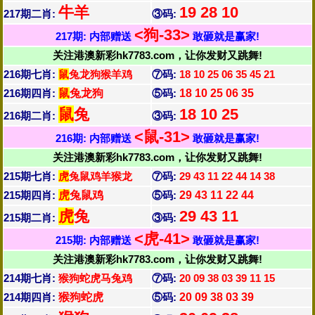
牛羊
19 28 10
217期二肖:
③码:
<狗-33>
217期: 内部赠送
敢砸就是赢家!
关注港澳新彩hk7783.com，让你发财又跳舞!
216期七肖:
鼠
兔龙狗猴羊鸡
⑦码:
18 10 25 06 35 45 21
216期四肖:
鼠
兔龙狗
⑤码:
18 10 25 06 35
鼠
兔
18 10 25
216期二肖:
③码:
<鼠-31>
216期: 内部赠送
敢砸就是赢家!
关注港澳新彩hk7783.com，让你发财又跳舞!
215期七肖:
虎
兔鼠鸡羊猴龙
⑦码:
29 43 11 22 44 14 38
215期四肖:
虎
兔鼠鸡
⑤码:
29 43 11 22 44
虎
兔
29 43 11
215期二肖:
③码:
<虎-41>
215期: 内部赠送
敢砸就是赢家!
关注港澳新彩hk7783.com，让你发财又跳舞!
214期七肖:
猴狗蛇虎马兔鸡
⑦码:
20 09 38 03 39 11 15
214期四肖:
猴狗蛇虎
⑤码:
20 09 38 03 39