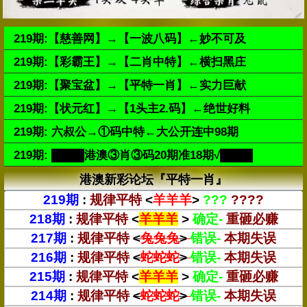
219期:【慈善网】→【一波八码】←妙不可及
219期:【彩霸王】→【二肖中特】←横扫黑庄
219期:【聚宝盆】→【平特一肖】←实力巨献
219期:【状元红】→【1头主2.码】←绝世好料
219期: 六叔公→①码中特←大公开连中98期
219期: ████港澳③肖③码20期准18期√████
港澳新彩论坛『平特一肖』
219期
:
规律平特
<
羊羊羊
>
???
????
218期
:
规律平特
<
羊羊羊
>
确定-
重砸必赚
217期
:
规律平特
<
兔兔兔
>
错误-
本期失误
216期
:
规律平特
<
蛇蛇蛇
>
错误-
本期失误
215期
:
规律平特
<
羊羊羊
>
确定-
重砸必赚
214期
:
规律平特
<
蛇蛇蛇
>
错误-
本期失误