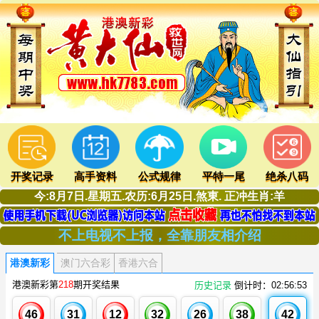
开奖记录
高手资料
公式规律
平特一尾
绝杀八码
今:
8
月
7
日.
星期五.
农历:
6
月
25
日.
煞
東.
正冲生肖:
羊
不上电视不上报，全靠朋友相介绍