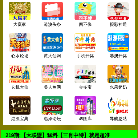
219期:【大联盟】猛料【三肖中特】就是超准