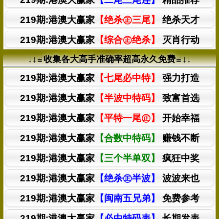
219期:港澳大赢家
【绝杀㊣三尾】
绝杀天才
219期:港澳大赢家
【综合㊣绝杀】
灭肖行动
↓↓≌收集各大高手准确率超高永久免费≌↓↓
219期:港澳大赢家
【七尾必中特】
强力打造
219期:港澳大赢家
【半波中特码】
致富首选
219期:港澳大赢家
【平特一尾㊣】
开始幸福
219期:港澳大赢家
【合数中特码】
赚钱不断
219期:港澳大赢家
【三个半单双】
疯狂中奖
219期:港澳大赢家
【绝杀㊣半波】
波波来也
219期:港澳大赢家
【闽南五兄弟】
免费参考
219期:港澳大赢家
【必中特码表】
长期发表