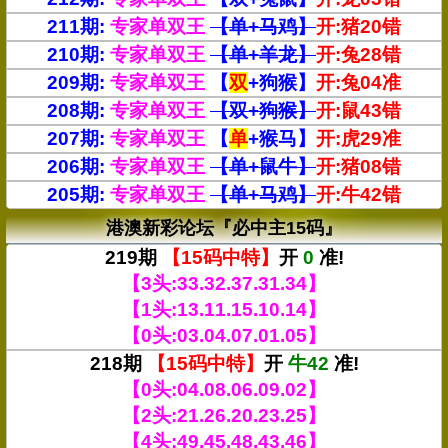
211期:
专家单双王
【单+马鸡】
开:猪20错
210期:
专家单双王
【单+羊龙】
开:兔28错
209期:
专家单双王
【
双
+狗猴】
开:兔04准
208期:
专家单双王
【双+狗猴】
开:鼠43错
207期:
专家单双王
【
单
+猴马】
开:虎29准
206期:
专家单双王
【单+鼠牛】
开:猪08错
205期:
专家单双王
【单+马鸡】
开:牛42错
港澳新彩论坛『必中主15码』
219期
【15码中特】
开
0
准!
【3头:33.32.37.31.34】
【1头:13.11.15.10.14】
【0头:03.04.07.01.05】
218期
【15码中特】
开
牛42
准!
【0头:04.08.06.09.02】
【2头:21.26.20.23.25】
【4头:49.45.48.43.46】