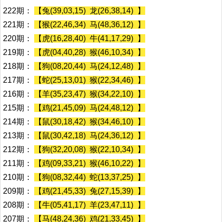
222期：
【兔(39,03,15) 龙(26,38,14) 】
221期：
【猴(22,46,34) 马(48,36,12) 】
220期：
【虎(16,28,40) 牛(41,17,29) 】
219期：
【虎(04,40,28) 猴(46,10,34) 】
218期：
【狗(08,20,44) 马(24,12,48) 】
217期：
【蛇(25,13,01) 猴(22,34,46) 】
216期：
【羊(35,23,47) 猴(34,22,10) 】
215期：
【鸡(21,45,09) 马(24,48,12) 】
214期：
【鼠(30,18,42) 猴(34,46,10) 】
213期：
【鼠(30,42,18) 马(24,36,12) 】
212期：
【狗(32,20,08) 猴(22,10,34) 】
211期：
【鸡(09,33,21) 猴(46,10,22) 】
210期：
【狗(08,32,44) 蛇(13,37,25) 】
209期：
【鸡(21,45,33) 兔(27,15,39) 】
208期：
【牛(05,41,17) 羊(23,47,11) 】
207期：
【马(48,24,36) 鸡(21,33,45) 】