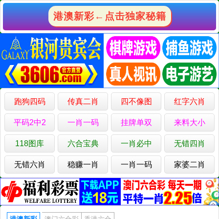
港澳新彩←点击独家秘籍
跑狗四码
传真二肖
四不像图
红字六肖
平码2中2
一肖一码
挂牌单双
来料大小
118图库
六合宝典
一肖必中
无错四肖
无错六肖
稳赚一肖
一肖一码
家婆二肖