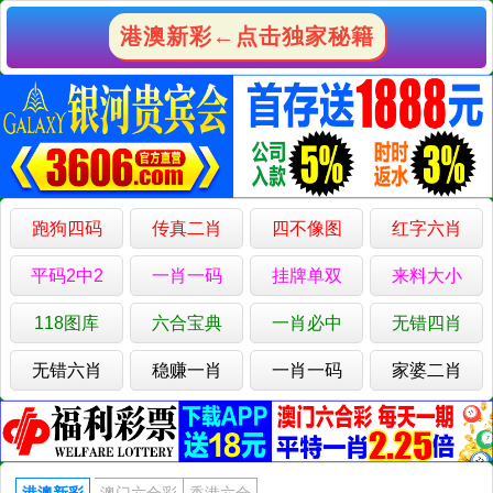
港澳新彩←点击独家秘籍
跑狗四码
传真二肖
四不像图
红字六肖
平码2中2
一肖一码
挂牌单双
来料大小
118图库
六合宝典
一肖必中
无错四肖
无错六肖
稳赚一肖
一肖一码
家婆二肖