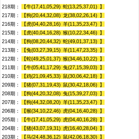
218期：
【牛(17,41,05,29) 蛇(13,25,37,01) 】
217期：
【狗(20,44,32,08) 龙(38,02,26,14) 】
216期：
【虎(04,40,28,16) 羊(11,35,23,47) 】
215期：
【虎(40,04,16,28) 猴(10,22,34,46) 】
214期：
【狗(08,20,44,32) 蛇(49,01,37,13) 】
213期：
【兔(03,27,39,15) 羊(11,47,23,35) 】
212期：
【蛇(49,25,01,37) 猴(34,46,10,22) 】
211期：
【牛(05,41,17,29) 兔(27,15,39,03) 】
210期：
【鸡(21,09,45,33) 鼠(30,06,42,18) 】
209期：
【猪(07,31,19,43) 鼠(30,42,18,06) 】
208期：
【狗(44,20,32,08) 兔(15,39,27,03) 】
207期：
【狗(44,32,08,20) 羊(11,35,23,47) 】
206期：
【猴(34,10,22,46) 虎(04,16,40,28) 】
205期：
【牛(17,41,05,29) 虎(04,40,16,28) 】
204期：
【猪(43,07,19,31) 虎(16,40,28,04) 】
203期：
【马(24,48,36,12) 鼠(42,06,18,30) 】