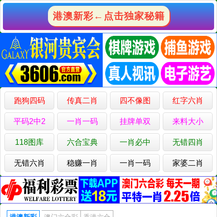
港澳新彩←点击独家秘籍
跑狗四码
传真二肖
四不像图
红字六肖
平码2中2
一肖一码
挂牌单双
来料大小
118图库
六合宝典
一肖必中
无错四肖
无错六肖
稳赚一肖
一肖一码
家婆二肖