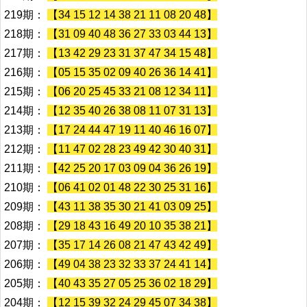
219期：
【34 15 12 14 38 21 11 08 20 48】
218期：
【31 09 40 48 36 27 33 03 44 13】
217期：
【13 42 29 23 31 37 47 34 15 48】
216期：
【05 15 35 02 09 40 26 36 14 41】
215期：
【06 20 25 45 33 21 08 12 34 11】
214期：
【12 35 40 26 38 08 11 07 31 13】
213期：
【17 24 44 47 19 11 40 46 16 07】
212期：
【11 47 02 28 23 49 42 30 40 31】
211期：
【42 25 20 17 03 09 04 36 26 19】
210期：
【06 41 02 01 48 22 30 25 31 16】
209期：
【43 11 38 35 30 21 41 03 09 25】
208期：
【29 18 43 16 49 20 10 35 38 21】
207期：
【35 17 14 26 08 21 47 43 42 49】
206期：
【49 04 38 23 32 33 37 24 41 14】
205期：
【40 43 35 27 05 25 36 02 18 29】
204期：
【12 15 39 32 24 29 45 07 34 38】