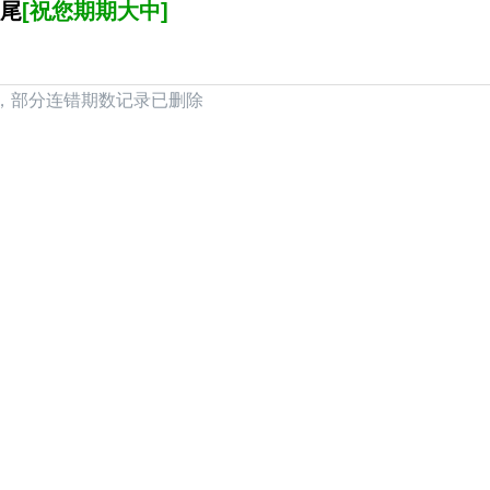
尾
[祝您期期大中]
速，部分连错期数记录已删除