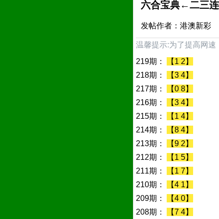
六合宝典←二三连
发帖作者：港澳新彩
温馨提示:为了提高网
219期：
【1 2】
218期：
【3 4】
217期：
【0 8】
216期：
【3 4】
215期：
【1 4】
214期：
【8 4】
213期：
【9 2】
212期：
【1 5】
211期：
【1 7】
210期：
【4 1】
209期：
【4 0】
208期：
【7 4】