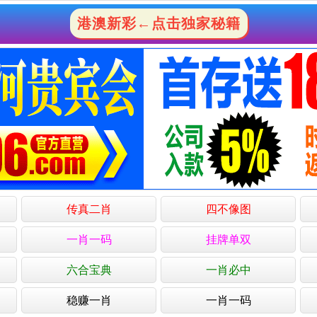
港澳新彩←点击独家秘籍
传真二肖
四不像图
一肖一码
挂牌单双
六合宝典
一肖必中
稳赚一肖
一肖一码